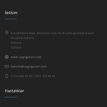
İletisim
Kavaklıdere Mah. Bestekar Cad. No:8 Çankaya/Ankara Liv
Hospital Ankara
Ankara
Türkiye
www.cagriguneri.com
iletisim@cagriguneri.com
0 312 666 42 50 / 0552 159 85 43
Hastalıklar