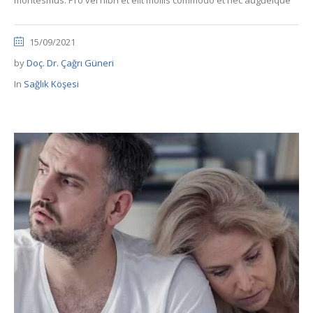
15/09/2021
by
Doç. Dr. Çağrı Güneri
In
Sağlık Köşesi