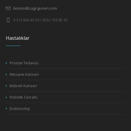
iletisim@cagriguneri.com
0 312 666 42 50 / 0552 159 85 43
Hastalıklar
Prostat Tedavisi
Mesane Kanseri
Böbrek Kanseri
Robotik Cerrahi
Endoüroloji