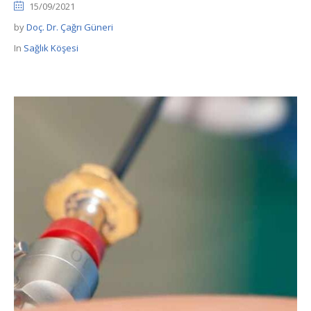
15/09/2021
by
Doç. Dr. Çağrı Güneri
In
Sağlık Köşesi