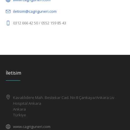
iletisim@cagriguneri.com
0312 666 42 50 / 0552 159 85 43
İletisim
Kavaklıdere Mah. Bestekar Cad. No:8 Çankaya/Ankara Liv
Hospital Ankara
Ankara
Türkiye
www.cagriguneri.com